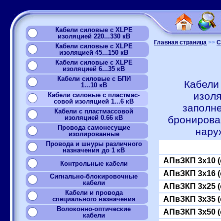
Кабели силовые с XLPE
изоляцией 220...330 кВ
Главная страница
>>
С
Кабели силовые с XLPE
изоляцией 45...150 кВ
Кабели силовые с XLPE
изоляцией 6...35 кВ
Кабели силовые с БПИ
Кабели
1...10 кВ
изоля
Кабели силовые с пластмас-
совой изоляцией 1...6 кВ
заполн
Кабели с пластмассовой
изоляцией 0.66 кВ
бронирова
Провода самонесущие
нару
изолированные
Провода и шнуры различного
назначения до 1 кВ
АПвЗКП 3x10 (
Контрольные кабели
АПвЗКП 3x16 (
Сигнально-блокировочные
кабели
АПвЗКП 3x25 (
Кабели и провода
АПвЗКП 3x35 (
специального назначения
Волоконно-оптические
АПвЗКП 3x50 (
кабели