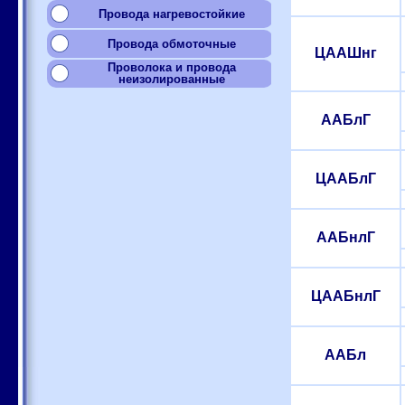
Провода нагревостойкие
Провода обмоточные
ЦААШнг
Проволока и провода
неизолированные
ААБлГ
ЦААБлГ
ААБнлГ
ЦААБнлГ
ААБл