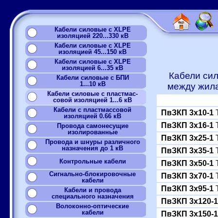
Кабели силовые с XLPE
изоляцией 220...330 кВ
Кабели силовые с XLPE
изоляцией 45...150 кВ
Кабели силовые с XLPE
изоляцией 6...35 кВ
Кабели сил
Кабели силовые с БПИ
1...10 кВ
между жила
Кабели силовые с пластмас-
совой изоляцией 1...6 кВ
Кабели с пластмассовой
ПвЗКП 3x10-1
Т
изоляцией 0.66 кВ
ПвЗКП 3x16-1
Т
Провода самонесущие
изолированные
ПвЗКП 3x25-1
Т
Провода и шнуры различного
назначения до 1 кВ
ПвЗКП 3x35-1
Т
Контрольные кабели
ПвЗКП 3x50-1
Т
Сигнально-блокировочные
ПвЗКП 3x70-1
Т
кабели
ПвЗКП 3x95-1
Т
Кабели и провода
специального назначения
ПвЗКП 3x120-1
Волоконно-оптические
кабели
ПвЗКП 3x150-1