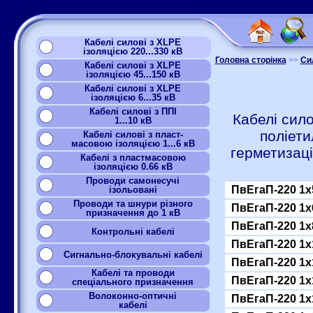
Кабелі силові з XLPE
ізоляцією 220...330 кВ
Головна сторінка
>>
Сил
Кабелі силові з XLPE
ізоляцією 45...150 кВ
Кабелі силові з XLPE
ізоляцією 6...35 кВ
Кабелі силові з ППІ
Кабелі сило
1...10 кВ
поліет
Кабелі силові з пласт-
масовою ізоляцією 1...6 кВ
герметизац
Кабелі з пластмасовою
ізоляцією 0.66 кВ
Проводи самонесучі
ПвЕгаП-220 1x
ізольовані
Проводи та шнури різного
ПвЕгаП-220 1x
призначення до 1 кВ
ПвЕгаП-220 1x
Контрольні кабелі
ПвЕгаП-220 1x
Сигнально-блокувальні кабелі
ПвЕгаП-220 1x
Кабелі та проводи
ПвЕгаП-220 1x
спеціального призначення
Волоконно-оптичні
ПвЕгаП-220 1x
кабелі