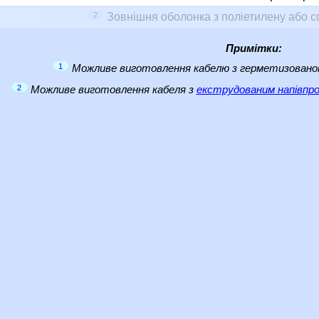
2
Зовнішня оболонка з поліетилену або с
Примітки:
1
Можливе виготовлення кабелю з герметизовано
2
Можливе виготовлення кабеля з
екструдованим напівпро