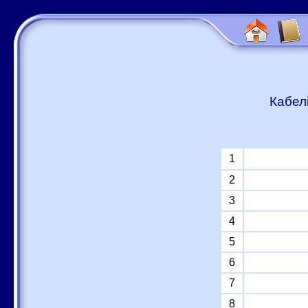
Кабел
1
2
3
4
5
6
7
8