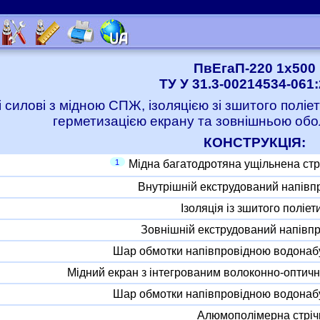
ПвЕгаП-220 1x500
ТУ У 31.3-00214534-061
і силові з мідною СПЖ, ізоляцією зі зшитого полі
герметизацією екрану та зовнішньою обо
КОНСТРУКЦІЯ:
1
Мідна багатодротяна ущільнена ст
Внутрішній екструдований напівп
Ізоляція із зшитого поліет
Зовнішній екструдований напівп
Шар обмотки напівпровідною водонаб
Мідний екран з інтегрованим волоконно-оптич
Шар обмотки напівпровідною водонаб
Алюмополімерна стріч