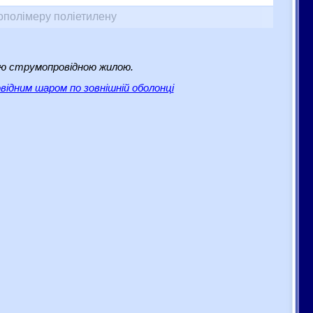
ополімеру поліетилену
ю струмопровідною жилою.
відним шаром по зовнішній оболонці