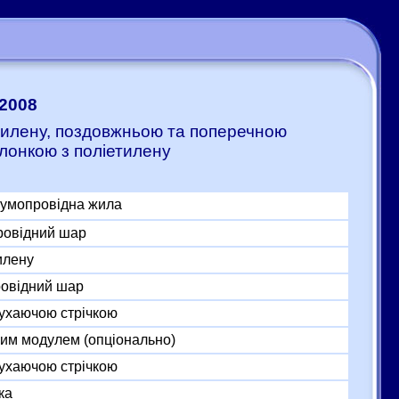
:2008
етилену, поздовжньою та поперечною
лонкою з поліетилену
румопровідна жила
ровідний шар
илену
ровідний шар
ухаючою стрічкою
ним модулем (опціонально)
ухаючою стрічкою
ка