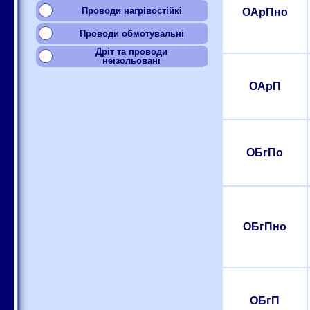
Проводи нагрівостійкі
ОАрПно
Проводи обмотувальні
Дріт та проводи
неізольовані
ОАрП
ОБгПо
ОБгПно
ОБгП