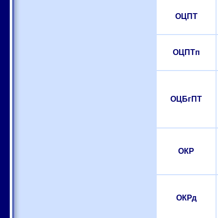
ОЦПТ
ОЦПТп
ОЦБгПТ
ОКР
ОКРд