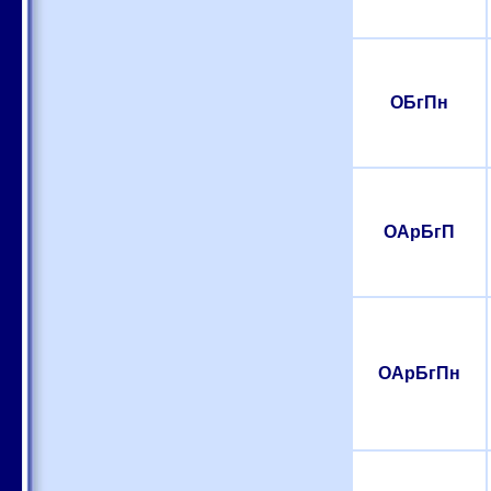
ОБгПн
ОАрБгП
ОАрБгПн