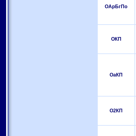
ОАрБгПо
ОКП
ОаКП
О2КП