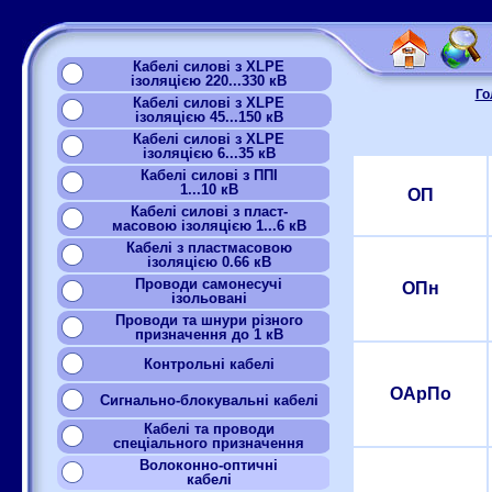
Кабелі силові з XLPE
ізоляцією 220...330 кВ
Го
Кабелі силові з XLPE
ізоляцією 45...150 кВ
Кабелі силові з XLPE
ізоляцією 6...35 кВ
Кабелі силові з ППІ
1...10 кВ
ОП
Кабелі силові з пласт-
масовою ізоляцією 1...6 кВ
Кабелі з пластмасовою
ізоляцією 0.66 кВ
Проводи самонесучі
ОПн
ізольовані
Проводи та шнури різного
призначення до 1 кВ
Контрольні кабелі
ОАрПо
Сигнально-блокувальні кабелі
Кабелі та проводи
спеціального призначення
Волоконно-оптичні
кабелі