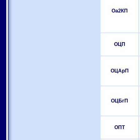
Оа2КП
ОЦП
ОЦАрП
ОЦБгП
ОПТ