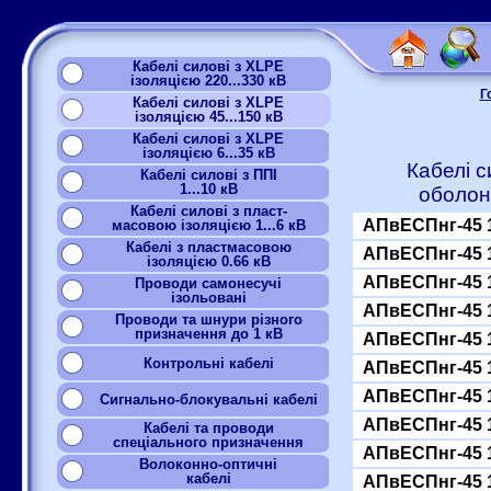
Кабелі силові з XLPE
ізоляцією 220...330 кВ
Г
Кабелі силові з XLPE
ізоляцією 45...150 кВ
Кабелі силові з XLPE
ізоляцією 6...35 кВ
Кабелі с
Кабелі силові з ППІ
1...10 кВ
оболон
Кабелі силові з пласт-
АПвЕСПнг-45 
масовою ізоляцією 1...6 кВ
Кабелі з пластмасовою
АПвЕСПнг-45 
ізоляцією 0.66 кВ
АПвЕСПнг-45 
Проводи самонесучі
ізольовані
АПвЕСПнг-45 
Проводи та шнури різного
призначення до 1 кВ
АПвЕСПнг-45 
Контрольні кабелі
АПвЕСПнг-45 
АПвЕСПнг-45 
Сигнально-блокувальні кабелі
АПвЕСПнг-45 
Кабелі та проводи
спеціального призначення
АПвЕСПнг-45 
Волоконно-оптичні
кабелі
АПвЕСПнг-45 