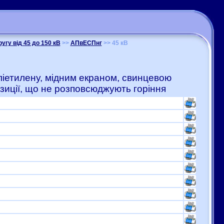
ругу від 45 до 150 кВ
>>
АПвЕСПнг
>> 45 кВ
оліетилену, мідним екраном, свинцевою
зиції, що не розповсюджують горіння