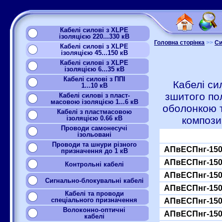
Кабелі силові з XLPE
ізоляцією 220...330 кВ
Головна сторінка
>>
Си
Кабелі силові з XLPE
ізоляцією 45...150 кВ
Кабелі силові з XLPE
ізоляцією 6...35 кВ
Кабелі силові з ППІ
Кабелі си
1...10 кВ
зшитого по
Кабелі силові з пласт-
масовою ізоляцією 1...6 кВ
оболонкою 
Кабелі з пластмасовою
ізоляцією 0.66 кВ
компози
Проводи самонесучі
ізольовані
Проводи та шнури різного
АПвЕСПнг-150
призначення до 1 кВ
АПвЕСПнг-150
Контрольні кабелі
АПвЕСПнг-150
Сигнально-блокувальні кабелі
АПвЕСПнг-150
Кабелі та проводи
спеціального призначення
АПвЕСПнг-150
Волоконно-оптичні
АПвЕСПнг-150
кабелі