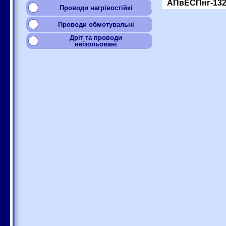
АПвЕСПнг-132
Проводи нагрівостійкі
Проводи обмотувальні
Дріт та проводи
неізольовані