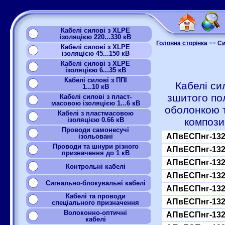
Кабелі силові з XLPE
ізоляцією 220...330 кВ
Головна сторінка
>>
Си
Кабелі силові з XLPE
ізоляцією 45...150 кВ
Кабелі силові з XLPE
ізоляцією 6...35 кВ
Кабелі силові з ППІ
Кабелі си
1...10 кВ
зшитого по
Кабелі силові з пласт-
масовою ізоляцією 1...6 кВ
оболонкою 
Кабелі з пластмасовою
ізоляцією 0.66 кВ
компози
Проводи самонесучі
АПвЕСПнг-132
ізольовані
Проводи та шнури різного
АПвЕСПнг-132
призначення до 1 кВ
АПвЕСПнг-132
Контрольні кабелі
АПвЕСПнг-132
Сигнально-блокувальні кабелі
АПвЕСПнг-132
Кабелі та проводи
АПвЕСПнг-132
спеціального призначення
Волоконно-оптичні
АПвЕСПнг-132
кабелі