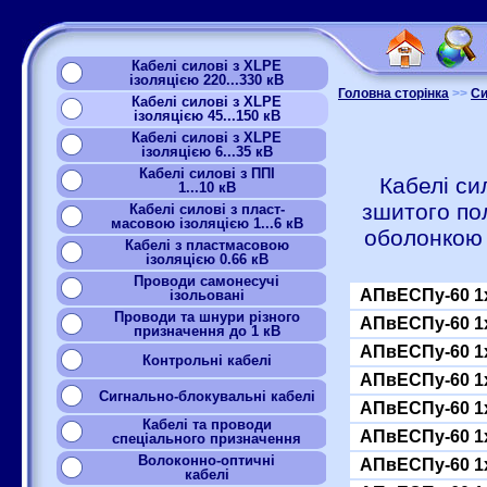
Кабелі силові з XLPE
ізоляцією 220...330 кВ
Головна сторінка
>>
Си
Кабелі силові з XLPE
ізоляцією 45...150 кВ
Кабелі силові з XLPE
ізоляцією 6...35 кВ
Кабелі силові з ППІ
Кабелі си
1...10 кВ
зшитого по
Кабелі силові з пласт-
масовою ізоляцією 1...6 кВ
оболонкою
Кабелі з пластмасовою
ізоляцією 0.66 кВ
Проводи самонесучі
АПвЕСПу-60 1
ізольовані
Проводи та шнури різного
АПвЕСПу-60 1
призначення до 1 кВ
АПвЕСПу-60 1
Контрольні кабелі
АПвЕСПу-60 1
Сигнально-блокувальні кабелі
АПвЕСПу-60 1
Кабелі та проводи
АПвЕСПу-60 1
спеціального призначення
Волоконно-оптичні
АПвЕСПу-60 1
кабелі