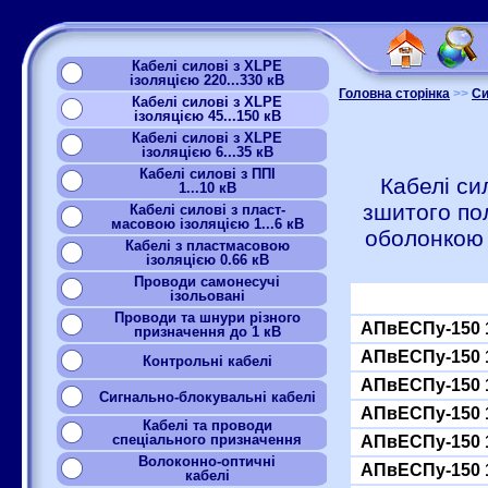
Кабелі силові з XLPE
ізоляцією 220...330 кВ
Головна сторінка
>>
Си
Кабелі силові з XLPE
ізоляцією 45...150 кВ
Кабелі силові з XLPE
ізоляцією 6...35 кВ
Кабелі силові з ППІ
Кабелі си
1...10 кВ
зшитого по
Кабелі силові з пласт-
масовою ізоляцією 1...6 кВ
оболонкою
Кабелі з пластмасовою
ізоляцією 0.66 кВ
Проводи самонесучі
ізольовані
Проводи та шнури різного
АПвЕСПу-150 
призначення до 1 кВ
АПвЕСПу-150 
Контрольні кабелі
АПвЕСПу-150 
Сигнально-блокувальні кабелі
АПвЕСПу-150 
Кабелі та проводи
спеціального призначення
АПвЕСПу-150 
Волоконно-оптичні
АПвЕСПу-150 
кабелі