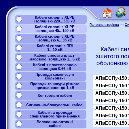
Кабелі силові з XLPE
ізоляцією 220...330 кВ
Головна сторінка
>>
Си
Кабелі силові з XLPE
ізоляцією 45...150 кВ
Кабелі силові з XLPE
ізоляцією 6...35 кВ
Кабелі силові з ППІ
Кабелі си
1...10 кВ
зшитого по
Кабелі силові з пласт-
масовою ізоляцією 1...6 кВ
оболонкою
Кабелі з пластмасовою
ізоляцією 0.66 кВ
Проводи самонесучі
АПвЕСПу-150 
ізольовані
Проводи та шнури різного
АПвЕСПу-150 
призначення до 1 кВ
АПвЕСПу-150 
Контрольні кабелі
АПвЕСПу-150 
Сигнально-блокувальні кабелі
АПвЕСПу-150 
Кабелі та проводи
АПвЕСПу-150 
спеціального призначення
Волоконно-оптичні
АПвЕСПу-150 
кабелі