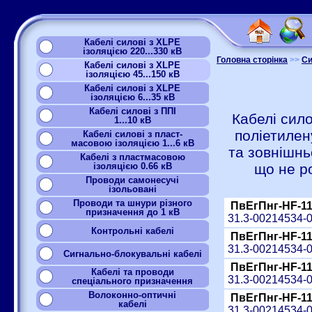
Кабелі силові з XLPE
ізоляцією 220...330 кВ
Головна сторінка
>>
Си
Кабелі силові з XLPE
ізоляцією 45...150 кВ
Кабелі силові з XLPE
ізоляцією 6...35 кВ
Кабелі силові з ППІ
Кабелі сило
1...10 кВ
поліетилен
Кабелі силові з пласт-
масовою ізоляцією 1...6 кВ
та зовнішнь
Кабелі з пластмасовою
ізоляцією 0.66 кВ
що не р
Проводи самонесучі
ізольовані
Проводи та шнури різного
ПвЕгПнг-HF-11
призначення до 1 кВ
31.3-00214534-
Контрольні кабелі
ПвЕгПнг-HF-11
31.3-00214534-
Сигнально-блокувальні кабелі
ПвЕгПнг-HF-11
Кабелі та проводи
31.3-00214534-
спеціального призначення
Волоконно-оптичні
ПвЕгПнг-HF-11
кабелі
31.3-00214534-