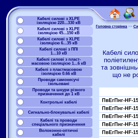
Кабелі силові з XLPE
ізоляцією 220...330 кВ
Головна сторінка
>>
Си
Кабелі силові з XLPE
ізоляцією 45...150 кВ
Кабелі силові з XLPE
ізоляцією 6...35 кВ
Кабелі силові з ППІ
Кабелі сило
1...10 кВ
поліетилен
Кабелі силові з пласт-
масовою ізоляцією 1...6 кВ
та зовнішнь
Кабелі з пластмасовою
ізоляцією 0.66 кВ
що не р
Проводи самонесучі
ізольовані
Проводи та шнури різного
призначення до 1 кВ
ПвЕгПнг-HF-15
Контрольні кабелі
ПвЕгПнг-HF-15
Сигнально-блокувальні кабелі
ПвЕгПнг-HF-15
Кабелі та проводи
ПвЕгПнг-HF-15
спеціального призначення
Волоконно-оптичні
ПвЕгПнг-HF-15
кабелі