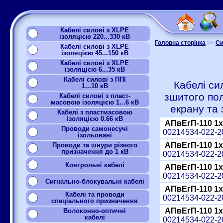
Кабелі силові з XLPE
ізоляцією 220...330 кВ
Головна сторінка
>>
Си
Кабелі силові з XLPE
ізоляцією 45...150 кВ
Кабелі силові з XLPE
ізоляцією 6...35 кВ
Кабелі силові з ППІ
Кабелі си
1...10 кВ
зшитого по
Кабелі силові з пласт-
масовою ізоляцією 1...6 кВ
екрану та
Кабелі з пластмасовою
ізоляцією 0.66 кВ
АПвЕгП-110 1x
Проводи самонесучі
00214534-022-
ізольовані
АПвЕгП-110 1x
Проводи та шнури різного
призначення до 1 кВ
00214534-022-
Контрольні кабелі
АПвЕгП-110 1x
00214534-022-
Сигнально-блокувальні кабелі
АПвЕгП-110 1x
Кабелі та проводи
00214534-022-
спеціального призначення
АПвЕгП-110 1x
Волоконно-оптичні
кабелі
00214534-022-