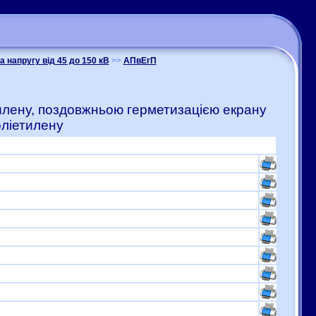
а напругу від 45 до 150 кВ
>>
АПвЕгП
тилену, поздовжньою герметизацією екрану
оліетилену