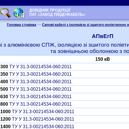
ДОВІДНИК ПРОДУКЦІЇ
ПАТ «ЗАВОД ПІВДЕНКАБЕЛЬ»
Головна сторінка
>>
Силові кабелі з ізоляцією зі зшитого поліетилену н
АПвЕгП
ві з алюмінієвою СПЖ, ізоляцією зі зшитого поліе
та зовнішньою оболонкою з п
150 кВ
x300
ТУ У 31.3-00214534-060:2011
x350
ТУ У 31.3-00214534-060:2011
x400
ТУ У 31.3-00214534-060:2011
x500
ТУ У 31.3-00214534-060:2011
x630
ТУ У 31.3-00214534-060:2011
x800
ТУ У 31.3-00214534-060:2011
x1000
ТУ У 31.3-00214534-060:2011
x1200
ТУ У 31.3-00214534-060:2011
x1400
ТУ У 31.3-00214534-060:2011