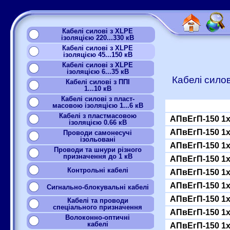
Кабелі силові з XLPE
ізоляцією 220...330 кВ
Кабелі силові з XLPE
ізоляцією 45...150 кВ
Кабелі силові з XLPE
ізоляцією 6...35 кВ
Кабелі сило
Кабелі силові з ППІ
1...10 кВ
Кабелі силові з пласт-
масовою ізоляцією 1...6 кВ
Кабелі з пластмасовою
АПвЕгП-150 1
ізоляцією 0.66 кВ
АПвЕгП-150 1
Проводи самонесучі
ізольовані
АПвЕгП-150 1
Проводи та шнури різного
призначення до 1 кВ
АПвЕгП-150 1
Контрольні кабелі
АПвЕгП-150 1
АПвЕгП-150 1
Сигнально-блокувальні кабелі
АПвЕгП-150 1
Кабелі та проводи
спеціального призначення
АПвЕгП-150 1
Волоконно-оптичні
кабелі
АПвЕгП-150 1