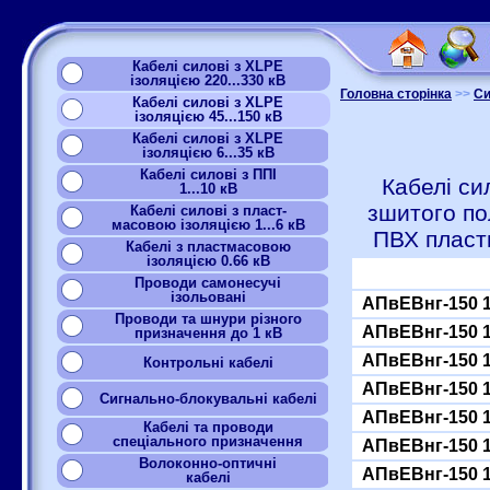
Кабелі силові з XLPE
ізоляцією 220...330 кВ
Головна сторінка
>>
Си
Кабелі силові з XLPE
ізоляцією 45...150 кВ
Кабелі силові з XLPE
ізоляцією 6...35 кВ
Кабелі силові з ППІ
Кабелі си
1...10 кВ
зшитого по
Кабелі силові з пласт-
масовою ізоляцією 1...6 кВ
ПВХ пласт
Кабелі з пластмасовою
ізоляцією 0.66 кВ
Проводи самонесучі
ізольовані
АПвЕВнг-150 
Проводи та шнури різного
АПвЕВнг-150 
призначення до 1 кВ
АПвЕВнг-150 
Контрольні кабелі
АПвЕВнг-150 
Сигнально-блокувальні кабелі
АПвЕВнг-150 
Кабелі та проводи
спеціального призначення
АПвЕВнг-150 
Волоконно-оптичні
АПвЕВнг-150 
кабелі