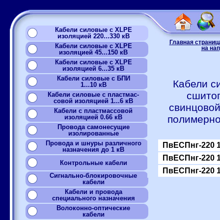
Кабели силовые с XLPE
изоляцией 220...330 кВ
Главная страниц
Кабели силовые с XLPE
на нап
изоляцией 45...150 кВ
Кабели силовые с XLPE
изоляцией 6...35 кВ
Кабели силовые с БПИ
Кабели с
1...10 кВ
сшитог
Кабели силовые с пластмас-
совой изоляцией 1...6 кВ
свинцовой
Кабели с пластмассовой
изоляцией 0.66 кВ
полимерно
Провода самонесущие
изолированные
Провода и шнуры различного
ПвЕСПнг-220 
назначения до 1 кВ
ПвЕСПнг-220 
Контрольные кабели
ПвЕСПнг-220 
Сигнально-блокировочные
кабели
Кабели и провода
специального назначения
Волоконно-оптические
кабели