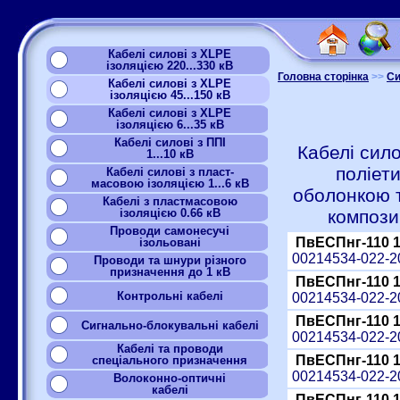
Кабелі силові з XLPE
ізоляцією 220...330 кВ
Головна сторінка
>>
Си
Кабелі силові з XLPE
ізоляцією 45...150 кВ
Кабелі силові з XLPE
ізоляцією 6...35 кВ
Кабелі силові з ППІ
Кабелі сило
1...10 кВ
поліет
Кабелі силові з пласт-
масовою ізоляцією 1...6 кВ
оболонкою 
Кабелі з пластмасовою
ізоляцією 0.66 кВ
компози
Проводи самонесучі
ПвЕСПнг-110 
ізольовані
00214534-022-
Проводи та шнури різного
призначення до 1 кВ
ПвЕСПнг-110 
Контрольні кабелі
00214534-022-
ПвЕСПнг-110 
Сигнально-блокувальні кабелі
00214534-022-
Кабелі та проводи
ПвЕСПнг-110 
спеціального призначення
00214534-022-
Волоконно-оптичні
кабелі
ПвЕСПнг-110 