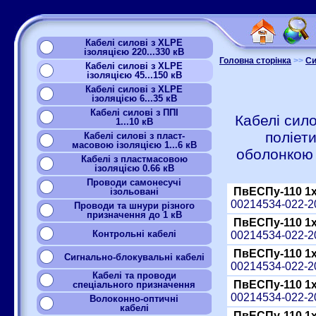
Кабелі силові з XLPE
ізоляцією 220...330 кВ
Головна сторінка
>>
Си
Кабелі силові з XLPE
ізоляцією 45...150 кВ
Кабелі силові з XLPE
ізоляцією 6...35 кВ
Кабелі силові з ППІ
Кабелі сило
1...10 кВ
поліет
Кабелі силові з пласт-
масовою ізоляцією 1...6 кВ
оболонкою
Кабелі з пластмасовою
ізоляцією 0.66 кВ
Проводи самонесучі
ПвЕСПу-110 1
ізольовані
00214534-022-
Проводи та шнури різного
призначення до 1 кВ
ПвЕСПу-110 1
Контрольні кабелі
00214534-022-
ПвЕСПу-110 1
Сигнально-блокувальні кабелі
00214534-022-
Кабелі та проводи
ПвЕСПу-110 1
спеціального призначення
00214534-022-
Волоконно-оптичні
кабелі
ПвЕСПу-110 1