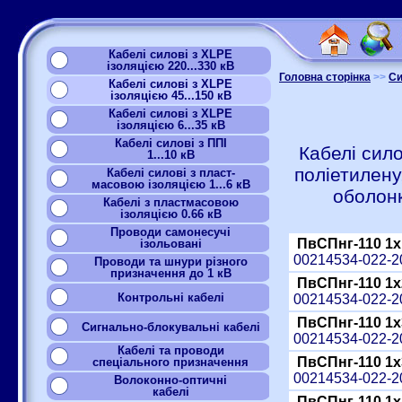
Кабелі силові з XLPE
ізоляцією 220...330 кВ
Головна сторінка
>>
Си
Кабелі силові з XLPE
ізоляцією 45...150 кВ
Кабелі силові з XLPE
ізоляцією 6...35 кВ
Кабелі силові з ППІ
Кабелі сило
1...10 кВ
поліетилен
Кабелі силові з пласт-
масовою ізоляцією 1...6 кВ
оболонк
Кабелі з пластмасовою
ізоляцією 0.66 кВ
Проводи самонесучі
ПвСПнг-110 1x
ізольовані
00214534-022-
Проводи та шнури різного
призначення до 1 кВ
ПвСПнг-110 1x
Контрольні кабелі
00214534-022-
ПвСПнг-110 1x
Сигнально-блокувальні кабелі
00214534-022-
Кабелі та проводи
ПвСПнг-110 1x
спеціального призначення
00214534-022-
Волоконно-оптичні
кабелі
ПвСПнг-110 1x