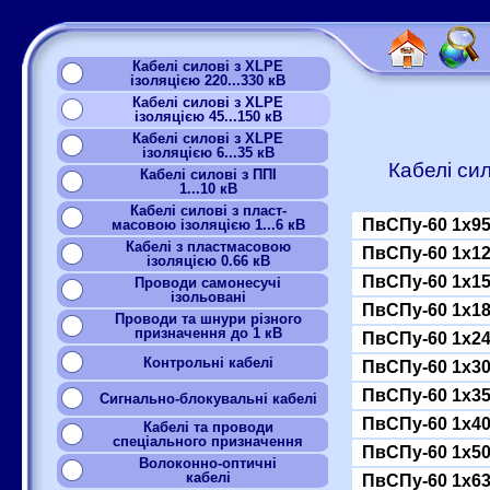
Кабелі силові з XLPE
ізоляцією 220...330 кВ
Кабелі силові з XLPE
ізоляцією 45...150 кВ
Кабелі силові з XLPE
ізоляцією 6...35 кВ
Кабелі си
Кабелі силові з ППІ
1...10 кВ
Кабелі силові з пласт-
ПвСПу-60 1x9
масовою ізоляцією 1...6 кВ
Кабелі з пластмасовою
ПвСПу-60 1x1
ізоляцією 0.66 кВ
ПвСПу-60 1x1
Проводи самонесучі
ізольовані
ПвСПу-60 1x1
Проводи та шнури різного
призначення до 1 кВ
ПвСПу-60 1x2
Контрольні кабелі
ПвСПу-60 1x3
ПвСПу-60 1x3
Сигнально-блокувальні кабелі
ПвСПу-60 1x4
Кабелі та проводи
спеціального призначення
ПвСПу-60 1x5
Волоконно-оптичні
кабелі
ПвСПу-60 1x6