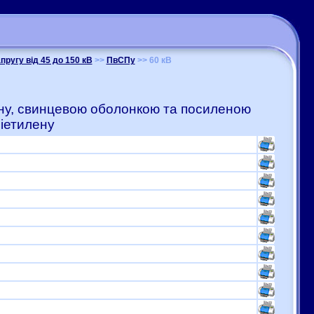
пругу від 45 до 150 кВ
>>
ПвСПу
>> 60 кВ
лену, свинцевою оболонкою та посиленою
іетилену