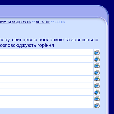
ругу від 45 до 150 кВ
>>
АПвСПнг
>> 132 кВ
тилену, свинцевою оболонкою та зовнішньою
розповсюджують горіння