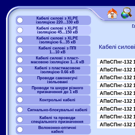
Кабелі силові з XLPE
ізоляцією 220...330 кВ
Г
Кабелі силові з XLPE
ізоляцією 45...150 кВ
Кабелі силові з XLPE
ізоляцією 6...35 кВ
Кабелі силов
Кабелі силові з ППІ
1...10 кВ
Кабелі силові з пласт-
АПвСПнг-132 
масовою ізоляцією 1...6 кВ
Кабелі з пластмасовою
АПвСПнг-132 
ізоляцією 0.66 кВ
АПвСПнг-132 
Проводи самонесучі
ізольовані
АПвСПнг-132 
Проводи та шнури різного
призначення до 1 кВ
АПвСПнг-132 
Контрольні кабелі
АПвСПнг-132 
АПвСПнг-132 
Сигнально-блокувальні кабелі
АПвСПнг-132 
Кабелі та проводи
спеціального призначення
АПвСПнг-132 
Волоконно-оптичні
кабелі