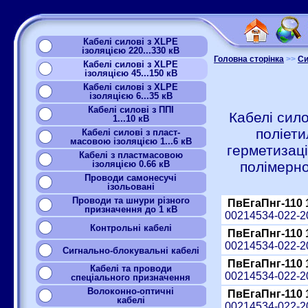
Кабелі силові з XLPE
ізоляцією 220...330 кВ
Головна сторінка
>>
Си
Кабелі силові з XLPE
ізоляцією 45...150 кВ
Кабелі силові з XLPE
ізоляцією 6...35 кВ
Кабелі силові з ППІ
Кабелі сило
1...10 кВ
поліет
Кабелі силові з пласт-
масовою ізоляцією 1...6 кВ
герметизац
Кабелі з пластмасовою
ізоляцією 0.66 кВ
полімерно
Проводи самонесучі
ізольовані
Проводи та шнури різного
ПвЕгаПнг-110 
призначення до 1 кВ
00214534-022-
Контрольні кабелі
ПвЕгаПнг-110 
00214534-022-
Сигнально-блокувальні кабелі
ПвЕгаПнг-110 
Кабелі та проводи
00214534-022-
спеціального призначення
Волоконно-оптичні
ПвЕгаПнг-110 
кабелі
00214534-022-