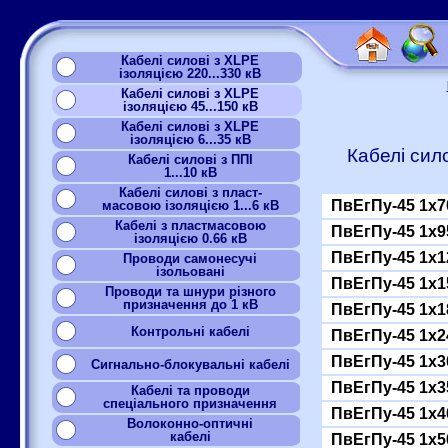
Кабелі силові з XLPE
ізоляцією 220...330 кВ
Кабелі силові з XLPE
ізоляцією 45...150 кВ
Кабелі силові з XLPE
ізоляцією 6...35 кВ
Кабелі сил
Кабелі силові з ППІ
1...10 кВ
Кабелі силові з пласт-
ПвЕгПу-45 1x7
масовою ізоляцією 1...6 кВ
Кабелі з пластмасовою
ПвЕгПу-45 1x9
ізоляцією 0.66 кВ
ПвЕгПу-45 1x1
Проводи самонесучі
ізольовані
ПвЕгПу-45 1x1
Проводи та шнури різного
призначення до 1 кВ
ПвЕгПу-45 1x1
Контрольні кабелі
ПвЕгПу-45 1x2
ПвЕгПу-45 1x3
Сигнально-блокувальні кабелі
ПвЕгПу-45 1x3
Кабелі та проводи
спеціального призначення
ПвЕгПу-45 1x4
Волоконно-оптичні
кабелі
ПвЕгПу-45 1x5