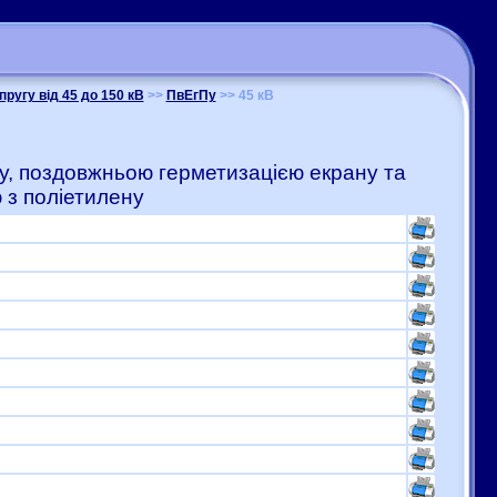
пругу від 45 до 150 кВ
>>
ПвЕгПу
>> 45 кВ
ну, поздовжньою герметизацією екрану та
з поліетилену