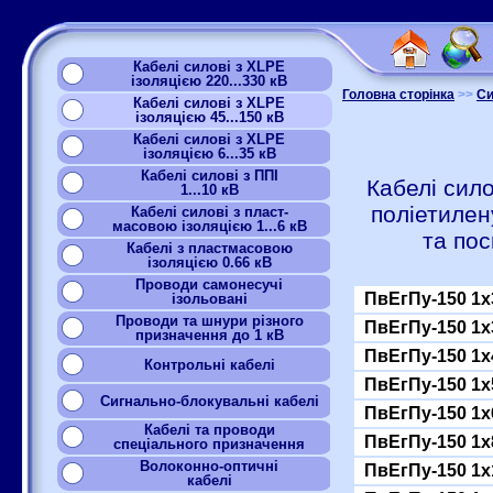
Кабелі силові з XLPE
ізоляцією 220...330 кВ
Головна сторінка
>>
Си
Кабелі силові з XLPE
ізоляцією 45...150 кВ
Кабелі силові з XLPE
ізоляцією 6...35 кВ
Кабелі силові з ППІ
Кабелі сило
1...10 кВ
поліетилен
Кабелі силові з пласт-
масовою ізоляцією 1...6 кВ
та по
Кабелі з пластмасовою
ізоляцією 0.66 кВ
Проводи самонесучі
ПвЕгПу-150 1x
ізольовані
Проводи та шнури різного
ПвЕгПу-150 1x
призначення до 1 кВ
ПвЕгПу-150 1x
Контрольні кабелі
ПвЕгПу-150 1x
Сигнально-блокувальні кабелі
ПвЕгПу-150 1x
Кабелі та проводи
ПвЕгПу-150 1x
спеціального призначення
Волоконно-оптичні
ПвЕгПу-150 1x
кабелі