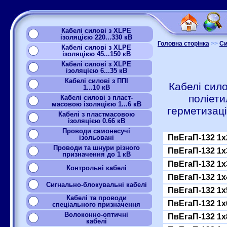
Кабелі силові з XLPE
ізоляцією 220...330 кВ
Головна сторінка
>>
Си
Кабелі силові з XLPE
ізоляцією 45...150 кВ
Кабелі силові з XLPE
ізоляцією 6...35 кВ
Кабелі силові з ППІ
Кабелі сило
1...10 кВ
поліет
Кабелі силові з пласт-
масовою ізоляцією 1...6 кВ
герметизац
Кабелі з пластмасовою
ізоляцією 0.66 кВ
Проводи самонесучі
ПвЕгаП-132 1x
ізольовані
Проводи та шнури різного
ПвЕгаП-132 1x
призначення до 1 кВ
ПвЕгаП-132 1x
Контрольні кабелі
ПвЕгаП-132 1x
Сигнально-блокувальні кабелі
ПвЕгаП-132 1x
Кабелі та проводи
ПвЕгаП-132 1x
спеціального призначення
Волоконно-оптичні
ПвЕгаП-132 1x
кабелі