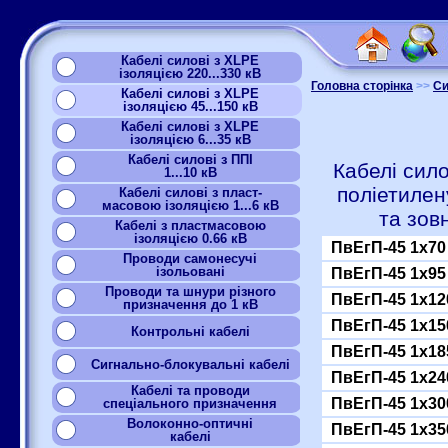
Кабелі силові з XLPE
ізоляцією 220...330 кВ
Головна сторінка
>>
Си
Кабелі силові з XLPE
ізоляцією 45...150 кВ
Кабелі силові з XLPE
ізоляцією 6...35 кВ
Кабелі силові з ППІ
Кабелі сило
1...10 кВ
поліетилен
Кабелі силові з пласт-
масовою ізоляцією 1...6 кВ
та зов
Кабелі з пластмасовою
ізоляцією 0.66 кВ
ПвЕгП-45 1x70
Проводи самонесучі
ізольовані
ПвЕгП-45 1x95
Проводи та шнури різного
ПвЕгП-45 1x12
призначення до 1 кВ
ПвЕгП-45 1x15
Контрольні кабелі
ПвЕгП-45 1x18
Сигнально-блокувальні кабелі
ПвЕгП-45 1x24
Кабелі та проводи
ПвЕгП-45 1x30
спеціального призначення
Волоконно-оптичні
ПвЕгП-45 1x35
кабелі