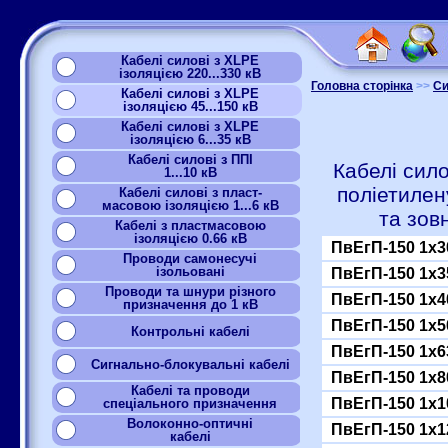
Кабелі силові з XLPE
ізоляцією 220...330 кВ
Головна сторінка
>>
Си
Кабелі силові з XLPE
ізоляцією 45...150 кВ
Кабелі силові з XLPE
ізоляцією 6...35 кВ
Кабелі силові з ППІ
Кабелі сило
1...10 кВ
поліетилен
Кабелі силові з пласт-
масовою ізоляцією 1...6 кВ
та зов
Кабелі з пластмасовою
ізоляцією 0.66 кВ
ПвЕгП-150 1x3
Проводи самонесучі
ізольовані
ПвЕгП-150 1x3
Проводи та шнури різного
ПвЕгП-150 1x4
призначення до 1 кВ
ПвЕгП-150 1x5
Контрольні кабелі
ПвЕгП-150 1x6
Сигнально-блокувальні кабелі
ПвЕгП-150 1x8
Кабелі та проводи
ПвЕгП-150 1x1
спеціального призначення
Волоконно-оптичні
ПвЕгП-150 1x1
кабелі