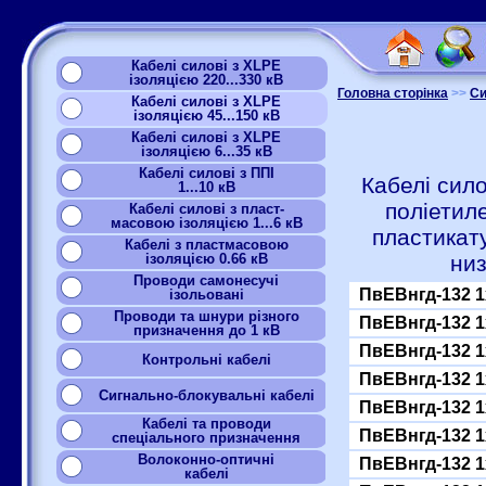
Кабелі силові з XLPE
ізоляцією 220...330 кВ
Головна сторінка
>>
Си
Кабелі силові з XLPE
ізоляцією 45...150 кВ
Кабелі силові з XLPE
ізоляцією 6...35 кВ
Кабелі силові з ППІ
Кабелі сило
1...10 кВ
поліетил
Кабелі силові з пласт-
масовою ізоляцією 1...6 кВ
пластикат
Кабелі з пластмасовою
ізоляцією 0.66 кВ
низ
Проводи самонесучі
ПвЕВнгд-132 1
ізольовані
Проводи та шнури різного
ПвЕВнгд-132 1
призначення до 1 кВ
ПвЕВнгд-132 1
Контрольні кабелі
ПвЕВнгд-132 1
Сигнально-блокувальні кабелі
ПвЕВнгд-132 1
Кабелі та проводи
ПвЕВнгд-132 1
спеціального призначення
Волоконно-оптичні
ПвЕВнгд-132 1
кабелі