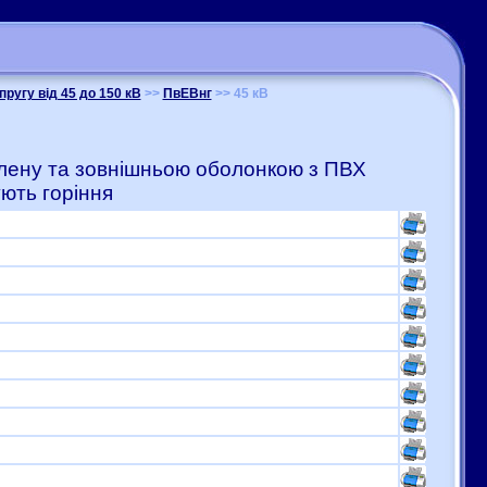
пругу від 45 до 150 кВ
>>
ПвЕВнг
>> 45 кВ
тилену та зовнішньою оболонкою з ПВХ
ють горіння