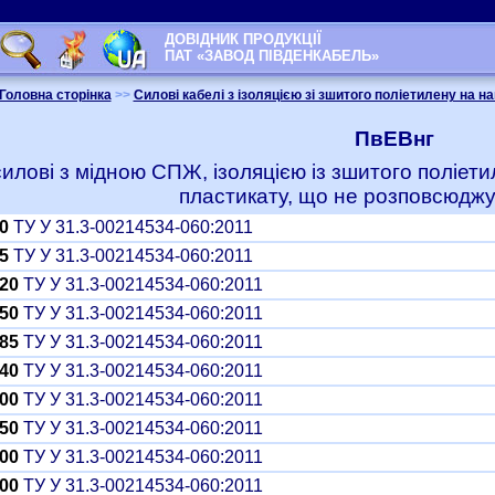
ДОВІДНИК ПРОДУКЦІЇ
ПАТ «ЗАВОД ПІВДЕНКАБЕЛЬ»
Головна сторінка
>>
Силові кабелі з ізоляцією зі зшитого поліетилену на на
ПвЕВнг
силові з мідною СПЖ, ізоляцією із зшитого поліе
пластикату, що не розповсюджу
0
ТУ У 31.3-00214534-060:2011
5
ТУ У 31.3-00214534-060:2011
20
ТУ У 31.3-00214534-060:2011
50
ТУ У 31.3-00214534-060:2011
85
ТУ У 31.3-00214534-060:2011
40
ТУ У 31.3-00214534-060:2011
00
ТУ У 31.3-00214534-060:2011
50
ТУ У 31.3-00214534-060:2011
00
ТУ У 31.3-00214534-060:2011
00
ТУ У 31.3-00214534-060:2011