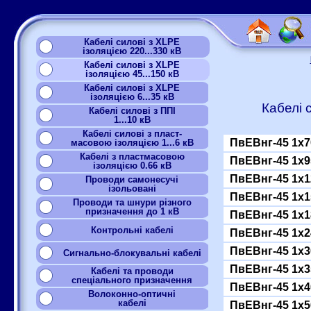
Кабелі силові з XLPE
ізоляцією 220...330 кВ
Кабелі силові з XLPE
ізоляцією 45...150 кВ
Кабелі силові з XLPE
ізоляцією 6...35 кВ
Кабелі 
Кабелі силові з ППІ
1...10 кВ
Кабелі силові з пласт-
ПвЕВнг-45 1x7
масовою ізоляцією 1...6 кВ
Кабелі з пластмасовою
ПвЕВнг-45 1x9
ізоляцією 0.66 кВ
ПвЕВнг-45 1x1
Проводи самонесучі
ізольовані
ПвЕВнг-45 1x1
Проводи та шнури різного
призначення до 1 кВ
ПвЕВнг-45 1x1
Контрольні кабелі
ПвЕВнг-45 1x2
ПвЕВнг-45 1x3
Сигнально-блокувальні кабелі
ПвЕВнг-45 1x3
Кабелі та проводи
спеціального призначення
ПвЕВнг-45 1x4
Волоконно-оптичні
кабелі
ПвЕВнг-45 1x5