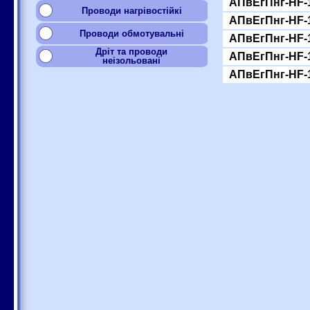
АПвЕгПнг-HF-1
Проводи нагрівостійкі
АПвЕгПнг-HF-1
Проводи обмотувальні
АПвЕгПнг-HF-1
Дріт та проводи
АПвЕгПнг-HF-1
неізольовані
АПвЕгПнг-HF-1