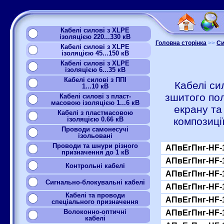
Кабелі силові з XLPE
ізоляцією 220...330 кВ
Головна сторінка
>>
Си
Кабелі силові з XLPE
ізоляцією 45...150 кВ
Кабелі силові з XLPE
ізоляцією 6...35 кВ
Кабелі силові з ППІ
Кабелі си
1...10 кВ
зшитого по
Кабелі силові з пласт-
масовою ізоляцією 1...6 кВ
екрану та
Кабелі з пластмасовою
ізоляцією 0.66 кВ
композиці
Проводи самонесучі
ізольовані
Проводи та шнури різного
АПвЕгПнг-HF-1
призначення до 1 кВ
АПвЕгПнг-HF-1
Контрольні кабелі
АПвЕгПнг-HF-1
Сигнально-блокувальні кабелі
АПвЕгПнг-HF-1
Кабелі та проводи
АПвЕгПнг-HF-1
спеціального призначення
Волоконно-оптичні
АПвЕгПнг-HF-1
кабелі