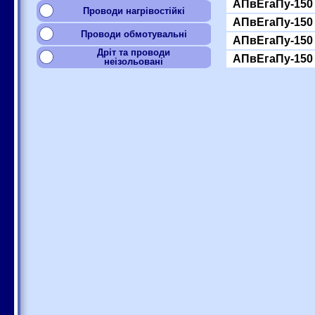
АПвЕгаПу-150
Проводи нагрівостійкі
АПвЕгаПу-150
Проводи обмотувальні
АПвЕгаПу-150
Дріт та проводи
АПвЕгаПу-150
неізольовані