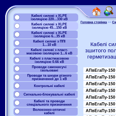
Кабелі силові з XLPE
ізоляцією 220...330 кВ
Головна сторінка
>>
Си
Кабелі силові з XLPE
ізоляцією 45...150 кВ
Кабелі силові з XLPE
ізоляцією 6...35 кВ
Кабелі силові з ППІ
Кабелі си
1...10 кВ
зшитого по
Кабелі силові з пласт-
масовою ізоляцією 1...6 кВ
герметизац
Кабелі з пластмасовою
ізоляцією 0.66 кВ
Проводи самонесучі
АПвЕгаПу-150
ізольовані
Проводи та шнури різного
АПвЕгаПу-150
призначення до 1 кВ
АПвЕгаПу-150
Контрольні кабелі
АПвЕгаПу-150
Сигнально-блокувальні кабелі
АПвЕгаПу-150
Кабелі та проводи
АПвЕгаПу-150
спеціального призначення
Волоконно-оптичні
АПвЕгаПу-150
кабелі