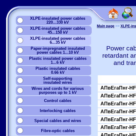
XLPE-insulated power cables
220...330 kV
Main page
>>
XLPE-ins
XLPE-insulated power cables
45...150 kV
XLPE-insulated power cables
6...35 kV
Power cab
Paper-impregnated insulated
power cables 1...10 kV
retardant a
Plastic insulated power cables
and tra
1...6 kV
Plastic insulated cables
0.66 kV
Self-supporting
insulated wires
АПвЕгаПнг-HF-
Wires and cords for various
purposes up to 1 kV
АПвЕгаПнг-HF-
Сontrol cables
АПвЕгаПнг-HF-
Interlocking cables
АПвЕгаПнг-HF-
АПвЕгаПнг-HF-
Special cables and wires
АПвЕгаПнг-HF-
Fibre-optic cables
АПвЕгаПнг-HF-