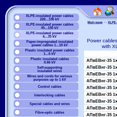
XLPE-insulated power cables
220...330 kV
Main page
>>
XLPE-i
XLPE-insulated power cables
45...150 kV
XLPE-insulated power cables
6...35 kV
Power cables 
Paper-impregnated insulated
power cables 1...10 kV
with 
Plastic insulated power cables
1...6 kV
Plastic insulated cables
АПвЕВнг-35 1
0.66 kV
АПвЕВнг-35 1
Self-supporting
insulated wires
АПвЕВнг-35 1
Wires and cords for various
purposes up to 1 kV
АПвЕВнг-35 1
Сontrol cables
АПвЕВнг-35 1
АПвЕВнг-35 1
Interlocking cables
АПвЕВнг-35 1
Special cables and wires
АПвЕВнг-35 1
Fibre-optic cables
АПвЕВнг-35 1