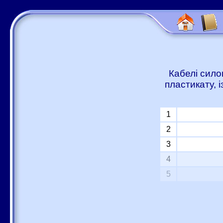
Кабелі сило
пластикату, 
1
2
3
4
5