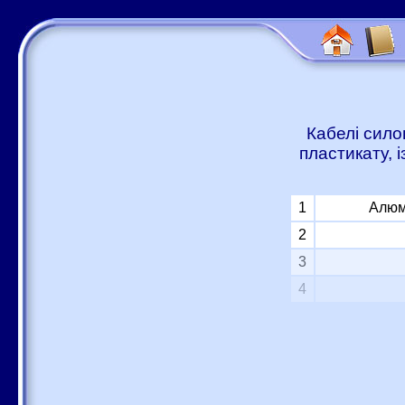
Кабелі сило
пластикату, 
1
Алюм
2
3
4