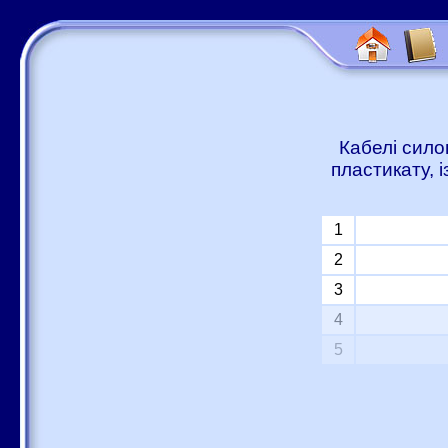
Кабелі сило
пластикату, 
1
2
3
4
5