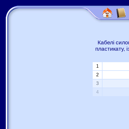
Кабелі сило
пластикату, 
1
2
3
4