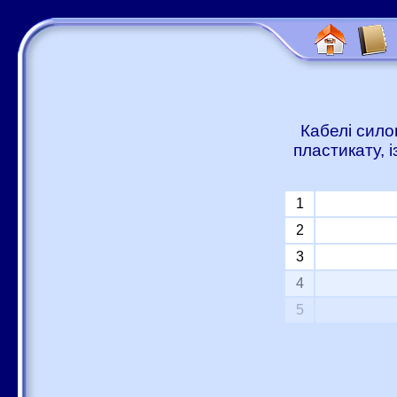
Кабелі сило
пластикату, 
1
2
3
4
5