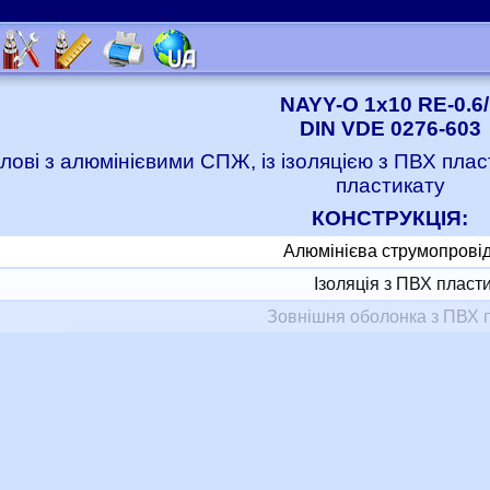
NAYY-O 1x10 RE-0.6/
DIN VDE 0276-603
лові з алюмінієвими СПЖ, із ізоляцією з ПВХ пла
пластикату
КОНСТРУКЦІЯ:
Алюмінієва струмопрові
Ізоляція з ПВХ пласт
Зовнішня оболонка з ПВХ 