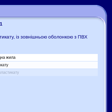
1
стикату, із зовнішньою оболонкою з ПВХ
дна жила
икату
пластикату