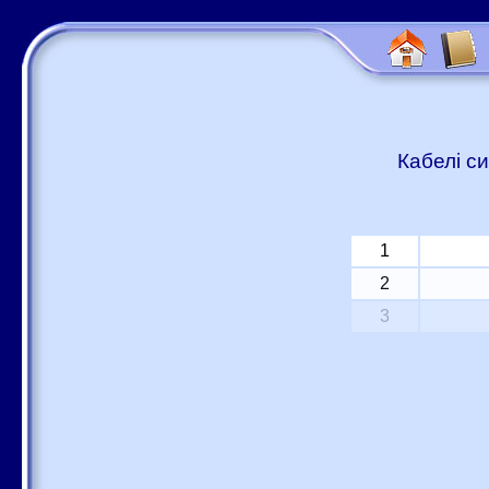
Кабелі си
1
2
3