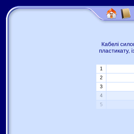
Кабелі сило
пластикату, 
1
2
3
4
5