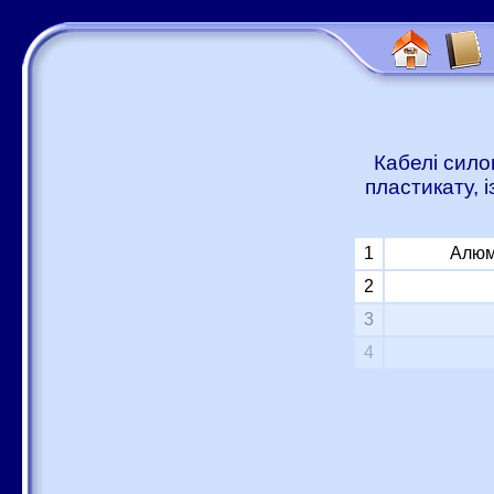
Кабелі сило
пластикату, 
1
Алюм
2
3
4