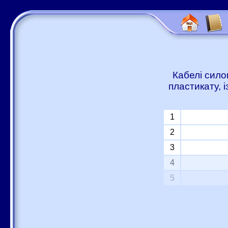
Кабелі сило
пластикату, 
1
2
3
4
5