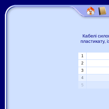
Кабелі сило
пластикату, 
1
2
3
4
5