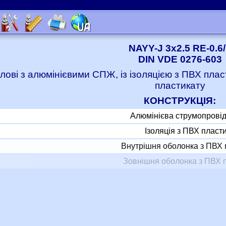
NAYY-J 3x2.5 RE-0.6
DIN VDE 0276-603
лові з алюмінієвими СПЖ, із ізоляцією з ПВХ пла
пластикату
КОНСТРУКЦІЯ:
Алюмінієва струмопрові
Ізоляція з ПВХ пласт
Внутрішня оболонка з ПВХ 
Зовнішня оболонка з ПВХ 