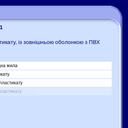
/1
стикату, із зовнішньою оболонкою з ПВХ
дна жила
икату
пластикату
пластикату