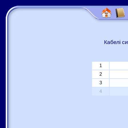
Кабелі си
1
2
3
4