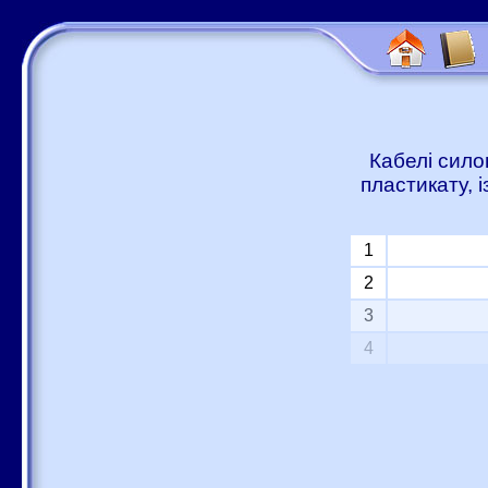
Кабелі сило
пластикату, 
1
2
3
4