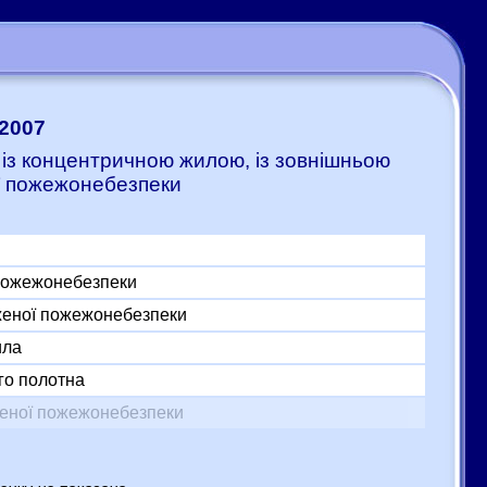
:2007
, із концентричною жилою, із зовнішньою
ї пожежонебезпеки
 пожежонебезпеки
женої пожежонебезпеки
ила
го полотна
женої пожежонебезпеки