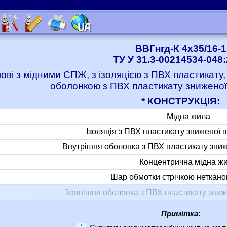
ВВГнгд-К 4x35/16-1
ТУ У 31.3-00214534-048
лові з мідними СПЖ, з ізоляцією з ПВХ пластикату
оболонкою з ПВХ пластикату знижено
* КОНСТРУКЦІЯ:
Мідна жила
Ізоляція з ПВХ пластикату зниженої
Внутрішня оболонка з ПВХ пластикату зни
Концентрична мідна ж
Шар обмотки стрічкою неткано
Зовнішня оболонка з ПВХ пластикату зни
Примітка:
*