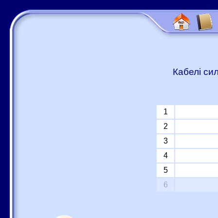
Кабелі си
1
2
3
4
5
6