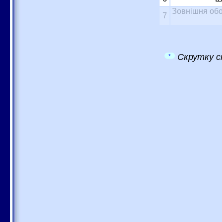
Зовнішня обо
7
Скрутку с
*