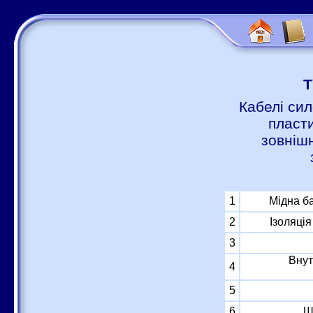
Т
Кабелі сил
пласти
зовніш
1
Мідна б
2
Ізоляці
3
Внут
4
5
6
Ш