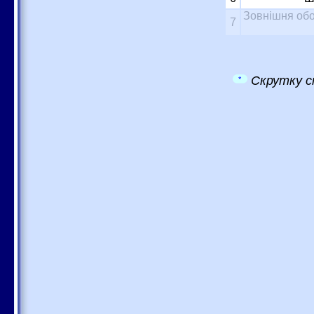
Зовнішня обо
7
Скрутку с
*