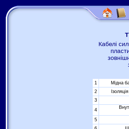
Т
Кабелі сил
пласти
зовніш
1
Мідна б
2
Ізоляці
3
Внут
4
5
6
Ш